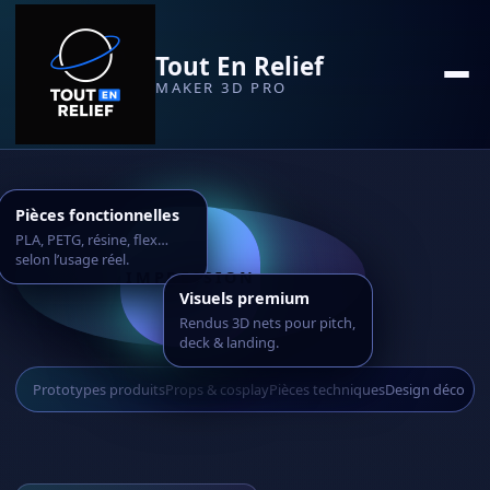
Tout En Relief
MAKER 3D PRO
Pièces fonctionnelles
PLA, PETG, résine, flex…
selon l’usage réel.
IMPRESSION
Visuels premium
Rendus 3D nets pour pitch,
deck & landing.
Prototypes produits
Props & cosplay
Pièces techniques
Design déco